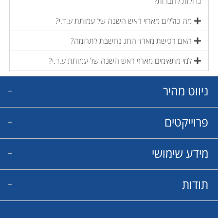
גדולות לחברות?
מה כוללים מארזי ראש השנה של עמותת ע.ד.י?
האם רכישת מארזי החג נחשבת לתרומה?
למי מתאימים מארזי ראש השנה של עמותת ע.ד.י?
ניווט מהיר
פרוייקטים
בית
אודות
הכירו את הילדים
מידע שימושי
ריפוי גנטי
חנות
תרופות מעכבות
מרכז הלמידה
מרפאות
תודות
חדשות
תקנון שימוש
פרוייקטים
משפחות מצטרפות
תודה מיחדת לשותפינו לדרך שעושים עבודתם בהתנדבות מלאה