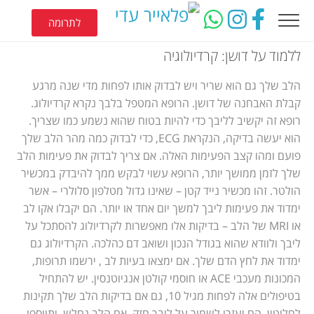
לתרומה
ללמוד על דושן: קרדיולוגיה
הלב שלך גם הוא שריר ויש לבדוק אותו לפחות מדי שנה מרגע
קבלת האבחנה של דושן. הרופא המטפל בלבך נקרא קרדיולוג.
רופא זה יקשיב לליבך כדי להיות בטוח שהוא נשמע כמו שצריך.
הוא יעשה בדיקה, הנקראת ECG, כדי לבדוק כמה מהר הלב שלך
פועם ומהו קצב הפעימות האלה. אם צריך לבדוק את פעימות הלב
שלך לזמן ממושך יותר, הרופא עשוי לבקש ממך להיבדק במכשיר
הולטר. זהו מכשיר נייד קטן – שאינו גדול מטלפון סלולרי – אשר
ימדוד את פעימות ליבך למשך יום אחד או יותר. הם יקבלו אקו לב
או MRI של הלב – בדיקות אלו מאפשרות לקרדיולוג להסתכל על
ליבך ולוודא שהוא בגודל הנכון ושואב דם כהלכה. הקרדיולוג גם
ימדוד את לחץ הדם שלך. אם ימצאו בעיות לב , ירשמו תרופות,
המכונות מעכבי ACE או חוסמי קולטן אנגיוטנסין. יש להתחיל
בטיפולים אלה לפחות מגיל 10, גם אם בדיקות הלב שלך תקינות
לחלוטין. הם יעזרו לשמור על ליבך חזק. אם הלב נחלש, יתווספו