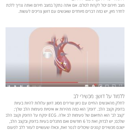
מצב חירום יכול לקרות לכולם. אם אתה נתקל במצב חירום ואתה צריך ללכת
לחדר מיון, יש כמה דברים מיוחדים שאנשים עם דושן צריכים לעשות.
ללמוד על דושן: מכשירי לב
לחלק מהאנשים החיים עם ניוון שרירים מסוג דושן עלולות להיות בעיות
בדופק וקצב הלב. 'דופק' הוא כמה מהירות או איטיות פעימות הלב שלך;
'קצב לב' הוא התיאום של פעימות לב אלה. ECG יפקח על הדופק וקצב הלב
שלכם; יש לבדוק זאת כל 6 חודשים ואם מתגלים בעיות בדופק ובקצב הלב,
ישנם מכשירים קטנים שיכולים לנטר זאת, וכאלו שעשויים לעזור ללב לפעום