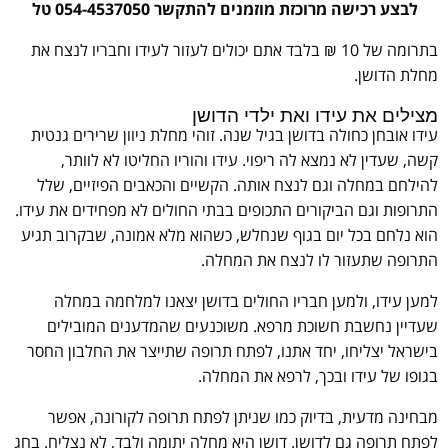
לבצע רכישה מרוכזת מוזמנים להתקשר 054-4537050 טל
בתרומה של 10 ₪ בלבד אתם יכולים לעזור לעידו וחבריו לנצח את
מחלת הדושן.
מצילים את עידו ואת ילדי הדושן
עידו אובחן כחולה בדושן בגיל שנה. זוהי מחלת ניוון שרירים גנטית
קשה, שעדין לא נמצא לה ריפוי. עידו והוריו החליטו לא לוותר,
להילחם במחלה וגם לנצח אותה. הקשיים והכאבים הפיזיים, שלל
התרופות וגם הביקורים התכופים בבתי החולים לא מפחידים את עידו.
הוא נלחם בכל יום בגוף שנחלש, כשהוא מלא אמונה, שבקרוב תגיע
התרופה שתעזור לו לנצח את המחלה.
למען עידו, ולמען חבריו החולים בדושן יצאנו למלחמה במחלה
שעדיין נחשבת חשוכת מרפא. משוכנעים שהמדענים המובילים
בישראל יצליחו, יחד אתנו, לפתח תרופה שתייצר את החלבון החסר
בגופו של עידו ובכך, לרפא את המחלה.
מבחינה מדעית, בדיוק כמו שניתן לפתח תרופה לקורונה, אפשר
לפתח תרופה גם לדושן. דושן היא מחלה יתומה ולבד, לא נצליח. בחג