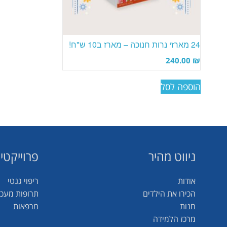
24 מארזי נרות חנוכה – מארז ב10 ש"ח!
240.00
₪
הוספה לסל
ניווט מהיר
פרוייקטי
אודות
ריפוי גנטי
הכירו את הילדים
תרופות מעכ
חנות
מרפאות
מרכז הלמידה