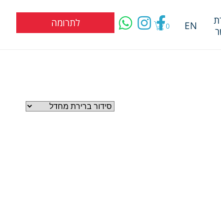
ת
לתרומה
EN
0
ר