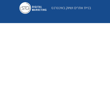
נשיא העמותה: אלוף מיל' דני יתום
בניית אתרים ושיווק באינטרנט
יעוץ משפטי: אפרתי גלילי ושות
בקרה חשבונאית: שטיינמץ עמינח ושות
ליווי חשבונאי: מייד פיננסים
דוברות: דבי תקשורת
קשרי ממשל: פוליסי