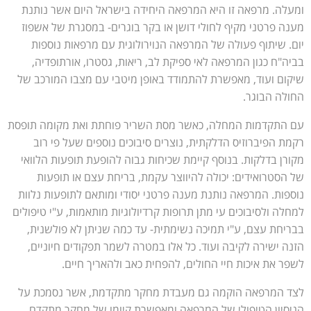
ומעלה. מרפאה זו היא המרפאה היחידה בישראל היום אשר נותנת
מענה פרטני מקיף לחולי דושן או בקר בוגרים- במסגרת של אשפוז
יום. שיתוף פעולה של המרפאה הנוירולוגית עם מרפאות נוספות
בביה"ח כגון המרפאה לאי ספיקת לב, ריאות, גסטרו, אורתופדיה,
שיקום ועוד, מאפשרת להתמודד באופן מיטבי עם מצבו המורכב של
החולה הבוגר.
עם התקדמות המחלה, כאשר מסת השריר פוחתת ואת מקומה תופסת
רקמת הפיברוזיס הדלקתית, נוצרים סיבוכים נוספים שעל פי רוב
מקורן בדלקות. בנוסף קיימת שכיחות גבוה להופעת תופעות הלוואי
של הסטרואידים: יכולה להיווצר עקמת, בריחת עצם או תופעות
נוספות. המרפאה נותנת מענה פרטני יסודי ומותאם לתופעות נלוות
למחלה ולסיבוכים עי מתן תרופות קרדיולוגיות מותאמות, ע"י טיפולים
בבריחת עצם, ע"י תמיכה נשימתית- עד כמה שניתן לא פולשנית,
הזנה ישירה לקיבה ועוד. כל אלו במטרה לשמר תפקודים חיוניים,
לשפר את איכות חיי החולים, להפחית כאב ולהאריך חיים.
לצד המרפאה הוקמה גם מעבדת מחקר מתקדמת, אשר נסמכת על
הניסיון הטיפולי של המרפאה ומאפשרת קיומו של מחקר מתקדם