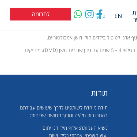
ת
לתרומה
EN
0
ר
ELEVIDYS הוא טיפול חד פעמי שנועד להחדיר גן דיסטרופין מקוצר שאמור לפצות על החלבון החסר לחולים. כרגע הטיפול יינתן לחולים בגילאי 4 – 5 שנים עם ניוון שרירים דושן (DMD). מחזיקים
תודות
תודה מיחדת לשותפינו לדרך שעושים עבודתם
בהתנדבות מלאה ומתוך תחושת שליחות:
נשיא העמותה: אלוף מיל' דני יתום
יעוץ משפטי: אפרתי גלילי ושות