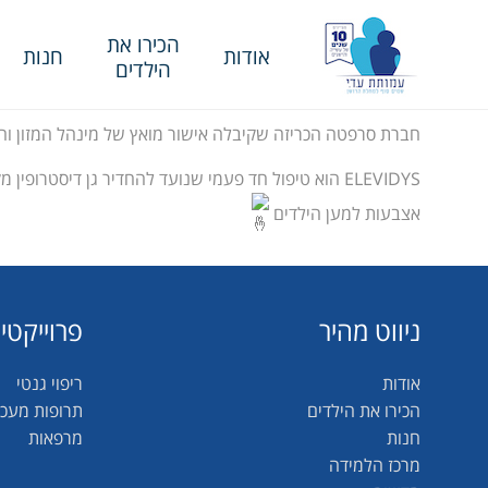
הכירו את
אודות
חנות
הילדים
חברת סרפטה הכריזה שקיבלה אישור מואץ של מינהל המזון והתרופות האמריקני (FDA) לתרופה ELEVIDYS, טיפול גנטי המבוסס על נגיף אדנ
אצבעות למען הילדים
ניווט מהיר
פרוייקטי
אודות
ריפוי גנטי
הכירו את הילדים
תרופות מעכ
חנות
מרפאות
מרכז הלמידה