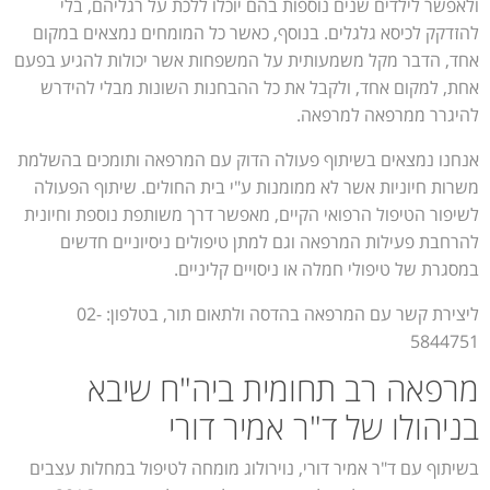
ולאפשר לילדים שנים נוספות בהם יוכלו ללכת על רגליהם, בלי
להזדקק לכיסא גלגלים. בנוסף, כאשר כל המומחים נמצאים במקום
אחד, הדבר מקל משמעותית על המשפחות אשר יכולות להגיע בפעם
אחת, למקום אחד, ולקבל את כל ההבחנות השונות מבלי להידרש
להיגרר ממרפאה למרפאה.
אנחנו נמצאים בשיתוף פעולה הדוק עם המרפאה ותומכים בהשלמת
משרות חיוניות אשר לא ממומנות ע"י בית החולים. שיתוף הפעולה
לשיפור הטיפול הרפואי הקיים, מאפשר דרך משותפת נוספת וחיונית
להרחבת פעילות המרפאה וגם למתן טיפולים ניסיוניים חדשים
במסגרת של טיפולי חמלה או ניסויים קליניים.
ליצירת קשר עם המרפאה בהדסה ולתאום תור, בטלפון: 02-
5844751
מרפאה רב תחומית ביה"ח שיבא
בניהולו של ד"ר אמיר דורי
בשיתוף עם ד"ר אמיר דורי, נוירולוג מומחה לטיפול במחלות עצבים