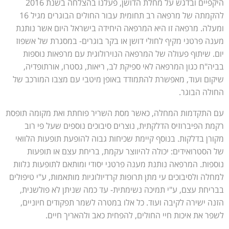
היקפיים ובדגש על מחלת הדושן, פעלנו בהצלחה בשנת 2016
להקמתה של מרפאה רב תחומית עבור החולים הבוגרים מגיל 16
ומעלה. מרפאה זו היא המרפאה היחידה בישראל היום אשר נותנת
מענה פרטני מקיף לחולי דושן או בקר בוגרים- במסגרת של אשפוז
יום. שיתוף פעולה של המרפאה הנוירולוגית עם מרפאות נוספות
בביה"ח כגון המרפאה לאי ספיקת לב, ריאות, גסטרו, אורתופדיה,
שיקום ועוד, מאפשרת להתמודד באופן מיטבי עם מצבו המורכב של
החולה הבוגר.
עם התקדמות המחלה, כאשר מסת השריר פוחתת ואת מקומה תופסת
רקמת הפיברוזיס הדלקתית, נוצרים סיבוכים נוספים שעל פי רוב
מקורן בדלקות. בנוסף קיימת שכיחות גבוה להופעת תופעות הלוואי
של הסטרואידים: יכולה להיווצר עקמת, בריחת עצם או תופעות
נוספות. המרפאה נותנת מענה פרטני יסודי ומותאם לתופעות נלוות
למחלה ולסיבוכים עי מתן תרופות קרדיולוגיות מותאמות, ע"י טיפולים
בבריחת עצם, ע"י תמיכה נשימתית- עד כמה שניתן לא פולשנית,
הזנה ישירה לקיבה ועוד. כל אלו במטרה לשמר תפקודים חיוניים,
לשפר את איכות חיי החולים, להפחית כאב ולהאריך חיים.