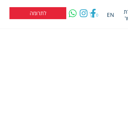
ת
לתרומה
EN
0
ר