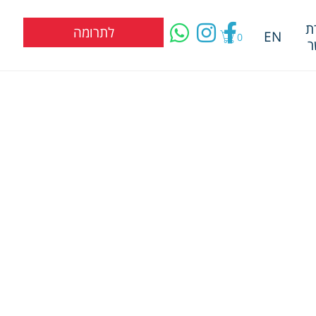
ת
לתרומה
EN
0
ר