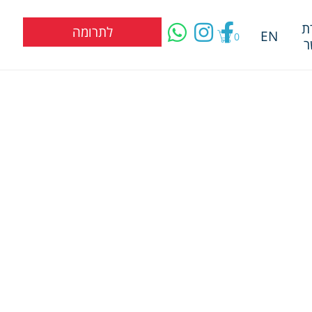
ת
לתרומה
EN
0
ר