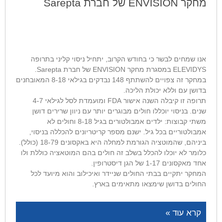
מחקר ENVISION של חברת Sarepta
אנו שמחים לבשר כי בחודש הקרוב, יתחיל ניסוי קליני בתרופה
ELEVIDYS במסגרת מחקר ENVISION של חברת Sarepta.
במחקר זה צפויים להשתתף 148 נבדקים בגילאי 8-18 המאובחנים
בדושן עם וללא יכולת הליכה.
תרופה זו קיבלה השנה אישור FDA ומועמדת לסל לגילאי 4-7
שנים. בניסוי יוכללו חולים מבוגרים יותר עם ניוון שרירים דושן
משתי קבוצות: ילדים אמבולטורים בגיל 8-18 וחולים לא
אמבולטוריים בכל גיל. ישנם מספר קריטריונים להכללה בניסוי,
ביניהם, שהמוטציה הגורמת למחלה היא באקסונים 18-79 (כולל).
כלומר לא יוכלו להכלל בשלב זה חולים בהם המוטאציה כוללת ולו
אחד מאקסונים 1-17 של הגן דיסטרופין.
המחקר יתקיים בבתי החולים שניידר ואיכילוב והוא מיועד לכל
החולים בדושן שימצאו מתאימים בארץ.
קרא עוד »